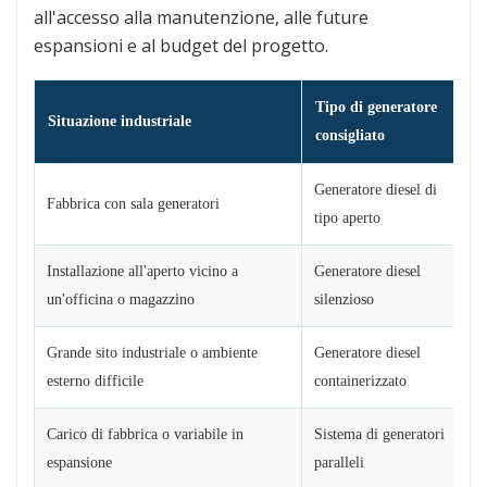
all'accesso alla manutenzione, alle future
espansioni e al budget del progetto.
Tipo di generatore
Situazione industriale
consigliato
Generatore diesel di
Fabbrica con sala generatori
V
tipo aperto
Installazione all'aperto vicino a
Generatore diesel
R
un'officina o magazzino
silenzioso
Grande sito industriale o ambiente
Generatore diesel
S
esterno difficile
containerizzato
r
Carico di fabbrica o variabile in
Sistema di generatori
P
espansione
paralleli
s