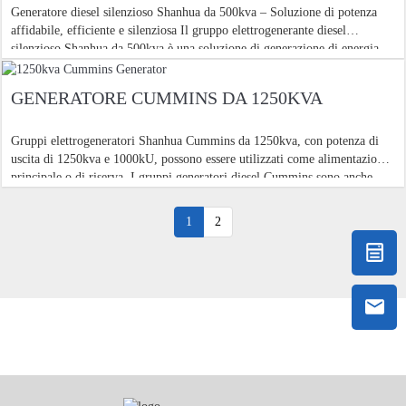
Generatore diesel silenzioso Shanhua da 500kva – Soluzione di potenza
affidabile, efficiente e silenziosa Il gruppo elettrogenerante diesel
silenzioso Shanhua da 500kva è una soluzione di generazione di energia
all'avanguardia progettata per fornire prestazioni elevate
GENERATORE CUMMINS DA 1250KVA
Gruppi elettrogeneratori Shanhua Cummins da 1250kva, con potenza di
uscita di 1250kva e 1000kU, possono essere utilizzati come alimentazione
principale o di riserva. I gruppi generatori diesel Cummins sono anche
noti per la loro durabilità e per la bassa manutenzione. Shanhu
1
2