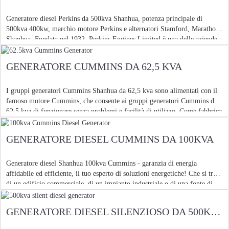
Generatore diesel Perkins da 500kva Shanhua, potenza principale di
500kva 400kw, marchio motore Perkins e alternatori Stamford, Marathon,
Shanhua. Fondata nel 1932, Perkins Engines Limited è una delle aziende
mondiali
GENERATORE CUMMINS DA 62,5 KVA
I gruppi generatori Cummins Shanhua da 62,5 kva sono alimentati con il
famoso motore Cummins, che consente ai gruppi generatori Cummins da
62,5 kva di funzionare senza problemi e facilità di utilizzo. Come fabbrica
OEM, We Shandong Huali ti fornirà le cummins
GENERATORE DIESEL CUMMINS DA 100KVA
Generatore diesel Shanhua 100kva Cummins - garanzia di energia
affidabile ed efficiente, il tuo esperto di soluzioni energetiche! Che si tratti
di un edificio commerciale, di un impianto industriale o di una fonte di
alimentazione di emergenza, quando il p
GENERATORE DIESEL SILENZIOSO DA 500KVA