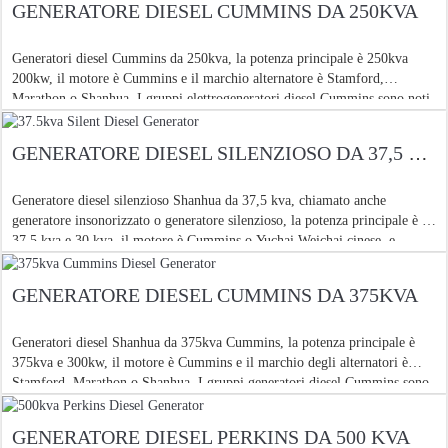
GENERATORE DIESEL CUMMINS DA 250KVA
Generatori diesel Cummins da 250kva, la potenza principale è 250kva
200kw, il motore è Cummins e il marchio alternatore è Stamford,
Marathon o Shanhua. I gruppi elettrogeneratori diesel Cummins sono noti
anche per la loro durabilità e bassa potenza
GENERATORE DIESEL SILENZIOSO DA 37,5 KVA
Generatore diesel silenzioso Shanhua da 37,5 kva, chiamato anche
generatore insonorizzato o generatore silenzioso, la potenza principale è di
37,5 kva e 30 kva, il motore è Cummins o Yuchai Weichai cinese, e
l'alternatore è Shanhua. Questo motore silenzioso da 37,5 kva
GENERATORE DIESEL CUMMINS DA 375KVA
Generatori diesel Shanhua da 375kva Cummins, la potenza principale è
375kva e 300kw, il motore è Cummins e il marchio degli alternatori è
Stamford, Marathon o Shanhua. I gruppi generatori diesel Cummins sono
anche noti per la loro durabilità e bassa potenza
GENERATORE DIESEL PERKINS DA 500 KVA