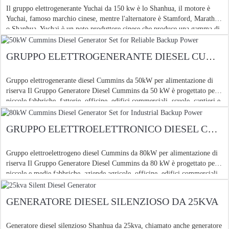
Il gruppo elettrogenerante Yuchai da 150 kw è lo Shanhua, il motore è
Yuchai, famoso marchio cinese, mentre l'alternatore è Stamford, Marathon
o Shanhua. Yuchai è un noto produttore cinese che produce una gamma di
ingegneria diesel
GRUPPO ELETTROGENERANTE DIESEL CUMMINS DA 50KW PER ALIMENTAZIONE DI RISERVA AFFIDABILE
Gruppo elettrogenerante diesel Cummins da 50kW per alimentazione di
riserva Il Gruppo Generatore Diesel Cummins da 50 kW è progettato per
piccole fabbriche, fattorie, officine, edifici commerciali, scuole, cantieri e
altri progetti che richiedono
GRUPPO ELETTROELETTRONICO DIESEL CUMMINS DA 80 KW PER ALIMENTAZIONE DI RISERVA INDUSTRIALE
Gruppo elettroelettrogeno diesel Cummins da 80kW per alimentazione di
riserva Il Gruppo Generatore Diesel Cummins da 80 kW è progettato per
piccole e medie fabbriche, aziende agricole, officine, edifici commerciali,
siti di telecomunicazioni, progetti edili e altro
GENERATORE DIESEL SILENZIOSO DA 25KVA
Generatore diesel silenzioso Shanhua da 25kva, chiamato anche generatore