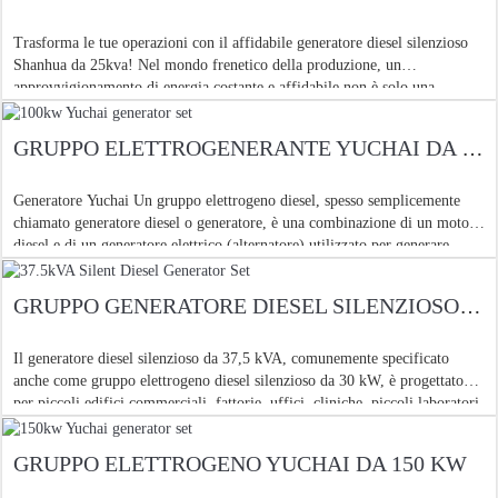
Trasforma le tue operazioni con il affidabile generatore diesel silenzioso
Shanhua da 25kva! Nel mondo frenetico della produzione, un
approvvigionamento di energia costante e affidabile non è solo una
necessità. È la spina dorsale della tua ope
GRUPPO ELETTROGENERANTE YUCHAI DA 100KW
Generatore Yuchai Un gruppo elettrogeno diesel, spesso semplicemente
chiamato generatore diesel o generatore, è una combinazione di un motore
diesel e di un generatore elettrico (alternatore) utilizzato per generare
elettricità. Ecco
GRUPPO GENERATORE DIESEL SILENZIOSO DA 37,5 KVA
Il generatore diesel silenzioso da 37,5 kVA, comunemente specificato
anche come gruppo elettrogeno diesel silenzioso da 30 kW, è progettato
per piccoli edifici commerciali, fattorie, uffici, cliniche, piccoli laboratori,
siti di supporto telecom e pubbliche pubbliche leggere
GRUPPO ELETTROGENO YUCHAI DA 150 KW