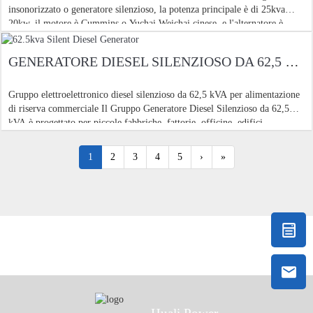
insonorizzato o generatore silenzioso, la potenza principale è di 25kva
20kw, il motore è Cummins o Yuchai Weichai cinese, e l'alternatore è
Shanhua. Questo diesel silenzioso da 25kva
GENERATORE DIESEL SILENZIOSO DA 62,5 KVA
Gruppo elettroelettronico diesel silenzioso da 62,5 kVA per alimentazione
di riserva commerciale Il Gruppo Generatore Diesel Silenzioso da 62,5
kVA è progettato per piccole fabbriche, fattorie, officine, edifici
commerciali, piccole cliniche, scuole, camere frigorifere, impianti
1
2
3
4
5
›
»