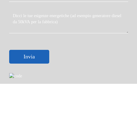
Invia
Copyright © 2023 Shandong Huali Electromechanical Co.,
Ltd
Termini e condizioni ·
Informativa sulla privacy