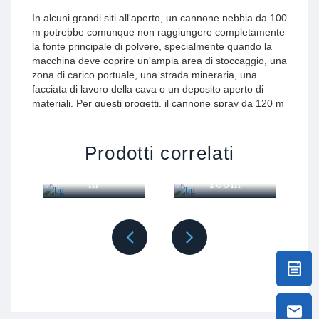
In alcuni grandi siti all'aperto, un cannone nebbia da 100
m potrebbe comunque non raggiungere completamente
la fonte principale di polvere, specialmente quando la
macchina deve coprire un'ampia area di stoccaggio, una
zona di carico portuale, una strada mineraria, una
facciata di lavoro della cava o un deposito aperto di
materiali. Per questi progetti, il cannone spray da 120 m
offre una distanza di lavoro maggiore e una gamma di
Cannone
spruzzatura più ampia, aiutando gli operatori a
raggiungere fonti di polvere più lontane dalla posizione
Nebuloso a
Cannone
Prodotti correlati
di installazione.
Piattaforma
0
Nebbia da 60
100m
m
La polvere in queste applicazioni viene solitamente
generata dal movimento dei camion, caricamento e
scarico, punti di trasferimento dei nastro trasportatori,
lavori di frantumazione, magazzini aperti, materiali
trasportati dal vento e movimentazione su larga scala
dei materiali. Il cannone a nebbia TDM-M12 da 120 m
utilizza una fine nebbia d'acqua per aiutare a catturare
la polvere trasportata nell'aria e ridurre la dispersione di
polvere nel sito. È più adatto a grandi aree industriali