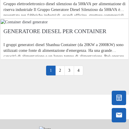
Gruppo elettroelettronico diesel silenzioso da 500kVA per alimentazione di
riserva industriale Il Gruppo Generatore Diesel Silenzioso da 500kVA è
progettato per fabbriche industriali, grandi officine, strutture commerciali,
magazzini, centri logistici, pompe
GENERATORE DIESEL PER CONTAINER
I gruppi generatori diesel Shanhua Container (da 20KW a 2000KW) sono
utilizzati come fonte di alimentazione d'emergenza. Ha una grande
capacità di alimentazione e un lungo tempo di alimentazione. Può operare
in modo indipendente e non è influenzata dalla rete elettrica f
1
2
3
4