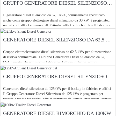
GRUPPO GENERATORE DIESEL SILENZIOSO DA 37,5 KVA
Il generatore diesel silenzioso da 37,5 kVA, comunemente specificato
anche come gruppo elettrogeno diesel silenzioso da 30 kW, è progettato
per piccoli edifici commerciali, fattorie, uffici, cliniche, piccoli laboratori,
siti di supporto telecom e pubbliche pubbliche leggere
GENERATORE DIESEL SILENZIOSO DA 62,5 KVA
Gruppo elettroelettronico diesel silenzioso da 62,5 kVA per alimentazione
di riserva commerciale Il Gruppo Generatore Diesel Silenzioso da 62,5
kVA è progettato per piccole fabbriche, fattorie, officine, edifici
commerciali, piccole cliniche, scuole, camere frigorifere, impianti
GRUPPO GENERATORE DIESEL SILENZIOSO DA 125 KVA
Generatore diesel silenzioso da 125kVA per il backup in fabbrica e edifici
Il Gruppo Generatore Diesel Silenzioso da 125 kVA è progettato per
piccole e medie fabbriche, edifici commerciali, scuole, magazzini, camere
frigorifere, piccoli
GENERATORE DIESEL RIMORCHIO DA 100KW