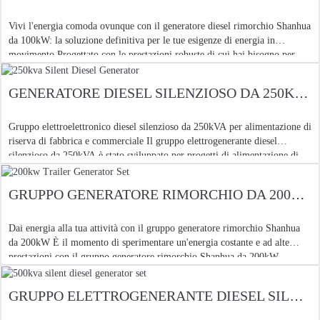
Vivi l'energia comoda ovunque con il generatore diesel rimorchio Shanhua
da 100kW: la soluzione definitiva per le tue esigenze di energia in
movimento Progettato con le prestazioni robuste di cui hai bisogno per
costruzioni, industriali e
GENERATORE DIESEL SILENZIOSO DA 250KVA
Gruppo elettroelettronico diesel silenzioso da 250kVA per alimentazione di
riserva di fabbrica e commerciale Il gruppo elettrogenerante diesel
silenzioso da 250kVA è stato sviluppato per progetti di alimentazione di
backup a carico medio dove il controllo del rumore, l'uscita stabile e la
pratica
GRUPPO GENERATORE RIMORCHIO DA 200KW
Dai energia alla tua attività con il gruppo generatore rimorchio Shanhua
da 200kW È il momento di sperimentare un'energia costante e ad alte
prestazioni con il gruppo generatore rimorchio Shanhua da 200kW,
progettato per professionisti esigenti come
GRUPPO ELETTROGENERANTE DIESEL SILENZIOSO DA 500KVA