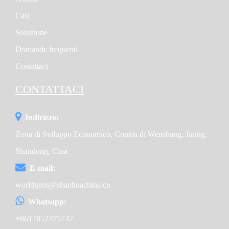
poligono di spruzzo se necessario.
Casi
Ottieni un preventivo per il cannone a nebbia da 100m
Soluzione
Domande frequenti
Contattaci
CONTATTACI
Indirizzo:
Zona di Sviluppo Economico, Contea di Wenshang, Jining,
Shandong, Cina
E-mail:
worldgens@shanhuachina.cn
Whatsapp:
+8617852375737