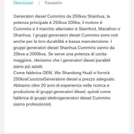
Descrizione
Parametro
Generatori diesel Cummins da 250kva Shanhua, la
potenza principale è 250kva 200kw, il motore è
Cummins e il marchio alternator è Stamford, Marathon o
Shanhua. I gruppi generatori diesel Cummins sono noti
anche per la loro durabilità e bassa manutenzione. I
gruppi generatori diesel Shanhua Cummins vanno da
20kva a 2000kva. Se serve una potenza di uscita
maggiore, riteniamo che i generatori diesel paralleli
siano più adatti.
Come fabbrica OEM, We Shandong Huali vi fornirà
250kva
Generatore diesel a prezzo adeguato.
Cummins
Abbiamo oltre 20 anni di esperienza nella ricerca e
produzione di gruppi generatori diesel, quindi come
fabbrica di gruppi elettrogeneratori diesel Cummins
siamo professionisti.
Il generatore diesel Cummins da 250kva ha una
struttura compatta, la potenza di uscita è stabile, il
funzionamento semplice e conveniente, quindi il gruppo
elettrogeno Cummins fornirà un approvvigionamento